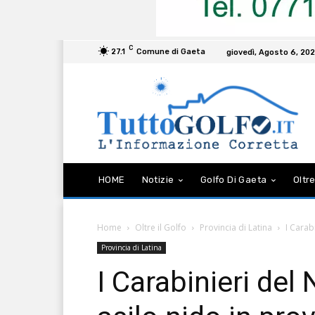
C
27.1
Comune di Gaeta
giovedì, Agosto 6, 20
HOME
Notizie
Golfo Di Gaeta
Oltre
Home
Oltre il Golfo
Provincia di Latina
I Carab
Provincia di Latina
I Carabinieri de