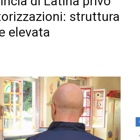
incia di Latina privo
torizzazioni: struttura
e elevata