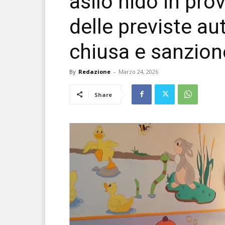
asilo nido in prov
delle previste au
chiusa e sanzion
By
Redazione
-
Marzo 24, 2026
Share