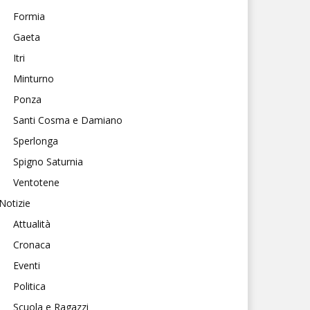
Formia
Gaeta
Itri
Minturno
Ponza
Santi Cosma e Damiano
Sperlonga
Spigno Saturnia
Ventotene
Notizie
Attualità
Cronaca
Eventi
Politica
Scuola e Ragazzi