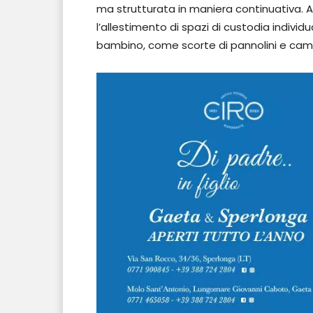
ma strutturata in maniera continuativa. A 
l’allestimento di spazi di custodia individu
bambino, come scorte di pannolini e camb