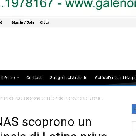
26
Sign in / Join
Città
 Il Golfo
Contatti
Suggerisci Articolo
GolfoeDintorni Maga
inieri del NAS scoprono un asilo nido in provincia di Latina...
l NAS scoprono un