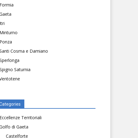
Formia
Gaeta
Itri
Minturno
Ponza
Santi Cosma e Damiano
Sperlonga
Spigno Saturnia
Ventotene
Categories
Eccellenze Territoriali
Golfo di Gaeta
Castelforte