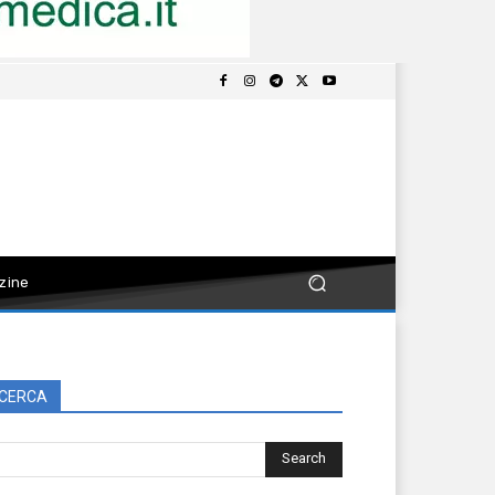
zine
CERCA