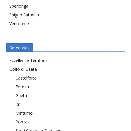
Sperlonga
Spigno Saturnia
Ventotene
Categories
Eccellenze Territoriali
Golfo di Gaeta
Castelforte
Formia
Gaeta
Itri
Minturno
Ponza
Santi Cosma e Damiano