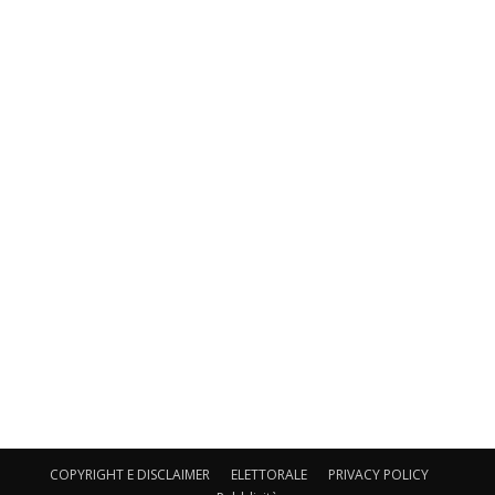
COPYRIGHT E DISCLAIMER
ELETTORALE
PRIVACY POLICY