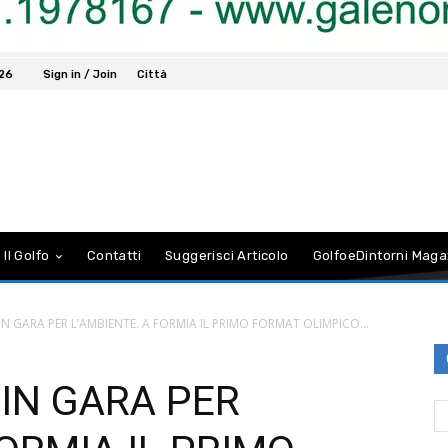
026
Sign in / Join
Città
 Il Golfo
Contatti
Suggerisci Articolo
GolfoeDintorni Maga
IN GARA PER L’AMBIENTE. A FORMIA IL PRIMO FORMAT OLIMPICO...
 IN GARA PER