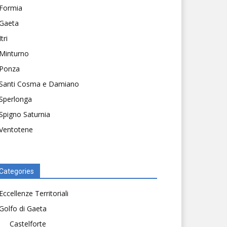
Formia
Gaeta
Itri
Minturno
Ponza
Santi Cosma e Damiano
Sperlonga
Spigno Saturnia
Ventotene
Categories
Eccellenze Territoriali
Golfo di Gaeta
Castelforte