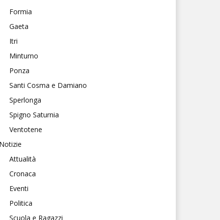
Formia
Gaeta
Itri
Minturno
Ponza
Santi Cosma e Damiano
Sperlonga
Spigno Saturnia
Ventotene
Notizie
Attualità
Cronaca
Eventi
Politica
Scuola e Ragazzi