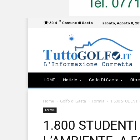
C
30.4
Comune di Gaeta
sabato, Agosto 8, 2
HOME
Notizie
Golfo Di Gaeta
Oltre
Home
Golfo di Gaeta
Formia
1.800 STUDENTI 
Formia
1.800 STUDENTI