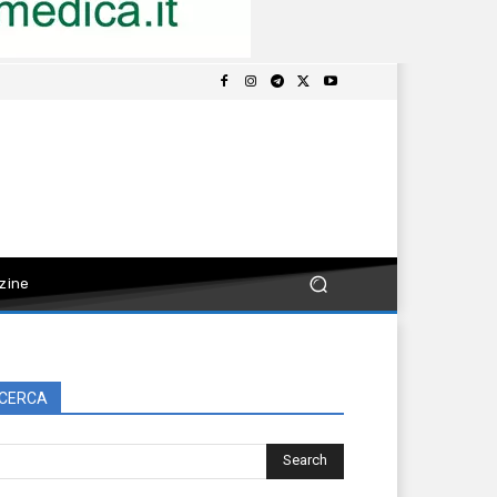
zine
CERCA