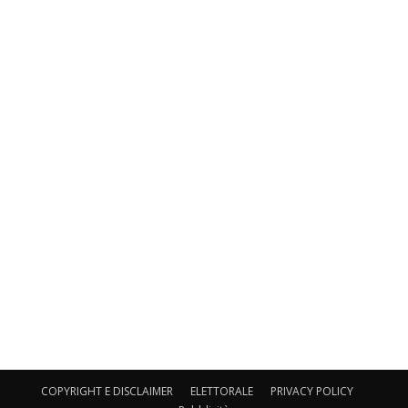
COPYRIGHT E DISCLAIMER
ELETTORALE
PRIVACY POLICY