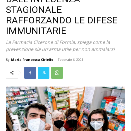
STAGIONALE
RAFFORZANDO LE DIFESE
IMMUNITARIE
La Farmacia Cicerone di Formia, spiega come la
prevenzione sia un'arma utile per non ammalarsi
By
Maria Francesca Ciriello
-
Febbraio 6, 2021