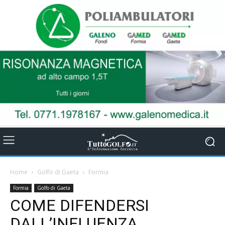
Home
Golfo di Gaeta
Formia
Formia
Golfo di Gaeta
COME DIFENDERSI
DALL’INFLUENZA