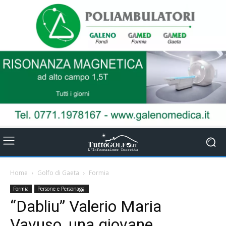
Home
Golfo di Gaeta
Formia
Formia
Persone e Personaggi
“Dabliu” Valerio Maria
Vavuso, una giovane