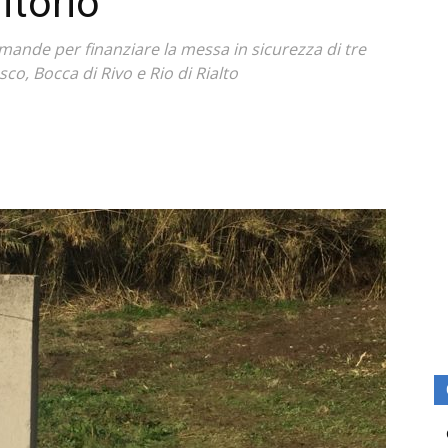
itorio
mande per finanziare la messa in sicurezza di tre
sco, Bocca di Rivo e Rio di Rialto