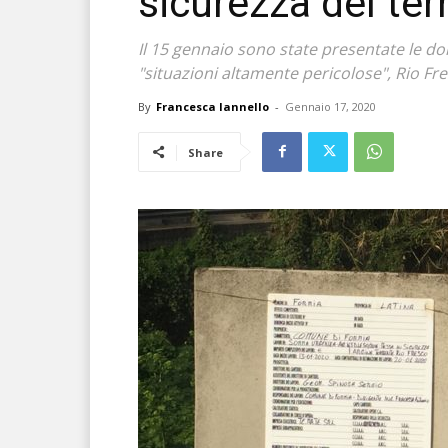
sicurezza del terr
Il 15 gennaio sono state presentate le do
"situazioni altamente pericolose", Rio Fre
By
Francesca Iannello
-
Gennaio 17, 2020
Share