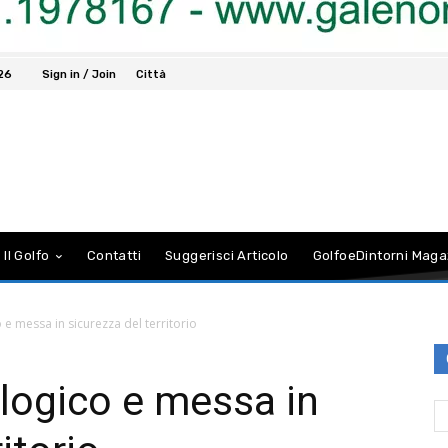
026
Sign in / Join
Città
 Il Golfo
Contatti
Suggerisci Articolo
GolfoeDintorni Maga
e messa in sicurezza del territorio
logico e messa in