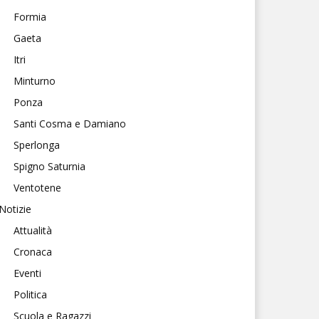
Formia
Gaeta
Itri
Minturno
Ponza
Santi Cosma e Damiano
Sperlonga
Spigno Saturnia
Ventotene
Notizie
Attualità
Cronaca
Eventi
Politica
Scuola e Ragazzi