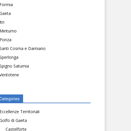
Formia
Gaeta
Itri
Minturno
Ponza
Santi Cosma e Damiano
Sperlonga
Spigno Saturnia
Ventotene
Categories
Eccellenze Territoriali
Golfo di Gaeta
Castelforte