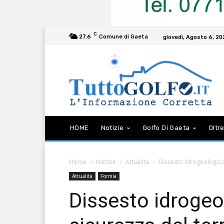
C
27.6
Comune di Gaeta
giovedì, Agosto 6, 2
HOME
Notizie
Golfo Di Gaeta
Oltre
Home
Notizie
Attualità
Dissesto idrogeologico 
Attualità
Formia
Dissesto idrogeo