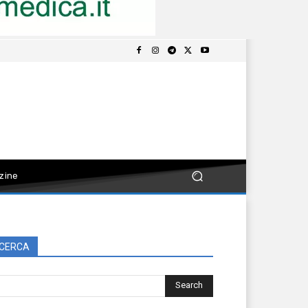
zine
CERCA