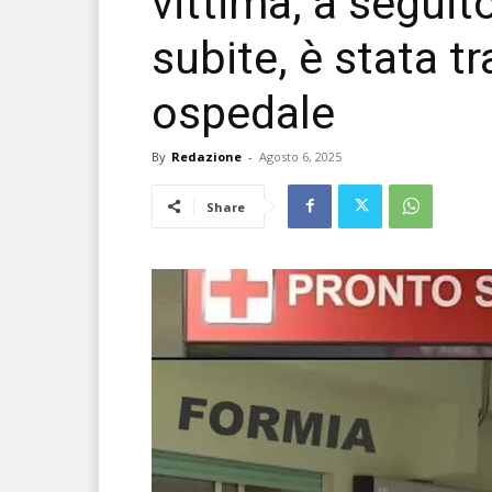
vittima, a seguit
subite, è stata t
ospedale
By
Redazione
-
Agosto 6, 2025
Share