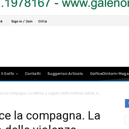
26
Sign in / Join
Città
 Il Golfo
Contatti
Suggerisci Articolo
GolfoeDintorni Maga
e la compagna. La vittima, a seguito delle violenze subite, è...
sce la compagna. La