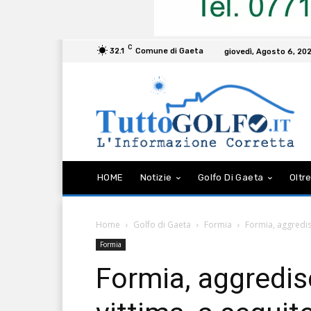
C
32.1
Comune di Gaeta
giovedì, Agosto 6, 20
HOME
Notizie
Golfo Di Gaeta
Oltre
Home
Golfo di Gaeta
Formia
Formia, aggredisc
Formia
Formia, aggredi