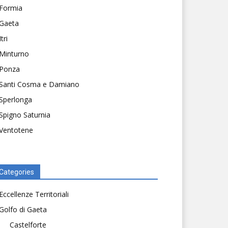
Formia
Gaeta
Itri
Minturno
Ponza
Santi Cosma e Damiano
Sperlonga
Spigno Saturnia
Ventotene
Categories
Eccellenze Territoriali
Golfo di Gaeta
Castelforte