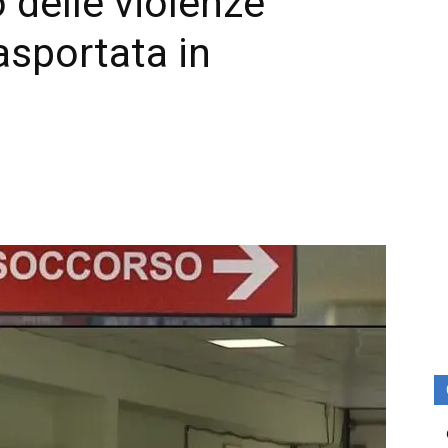
o delle violenze
rasportata in