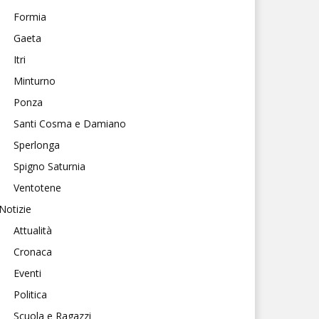
Formia
Gaeta
Itri
Minturno
Ponza
Santi Cosma e Damiano
Sperlonga
Spigno Saturnia
Ventotene
Notizie
Attualità
Cronaca
Eventi
Politica
Scuola e Ragazzi