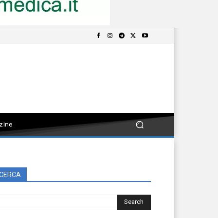
zine
CERCA