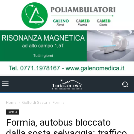
Home
Golfo di Gaeta
Formia
Formia
Formia, autobus bloccato
dalla sosta selvaggia: traffico