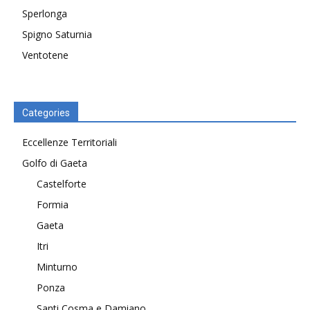
Sperlonga
Spigno Saturnia
Ventotene
Categories
Eccellenze Territoriali
Golfo di Gaeta
Castelforte
Formia
Gaeta
Itri
Minturno
Ponza
Santi Cosma e Damiano