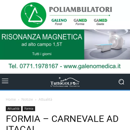
Home
Notizie
Attualità
Attualità
Formia
FORMIA – CARNEVALE AD
ITACA!