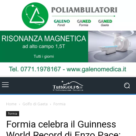
Home
Golfo di Gaeta
Formia
Formia
Formia celebra il Guinness
World Record di Enzo Pace: