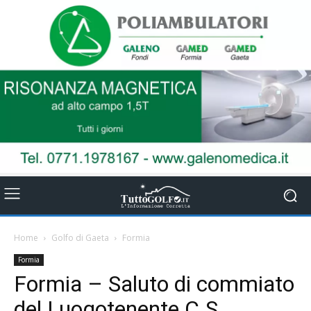
Home
Golfo di Gaeta
Formia
Formia
Formia – Saluto di commiato
del Luogotenente C.S.