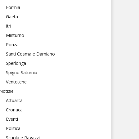
Formia
Gaeta
Itri
Minturno
Ponza
Santi Cosma e Damiano
Sperlonga
Spigno Saturnia
Ventotene
Notizie
Attualità
Cronaca
Eventi
Politica
Scuola e Ragazzi