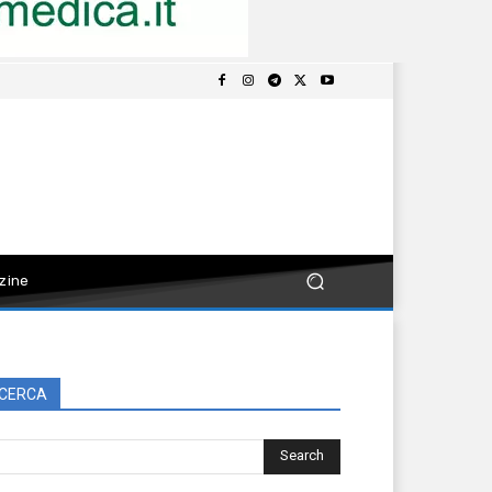
zine
CERCA