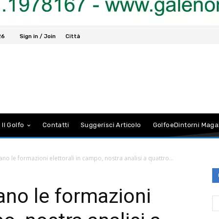
26
Sign in / Join
Città
 Il Golfo
Contatti
Suggerisci Articolo
GolfoeDintorni Maga
ano le formazioni elettorali in campo, nostra analisi a quattro...
ano le formazioni