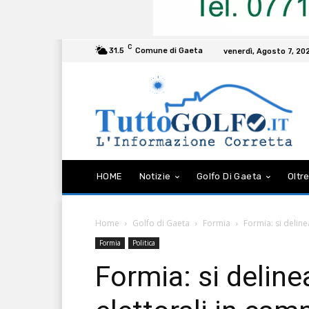
C
31.5
Comune di Gaeta
venerdì, Agosto 7, 20
HOME
Notizie
Golfo Di Gaeta
Oltre
Home
Golfo di Gaeta
Formia
Formia: si deline
Formia
Politica
Formia: si deline