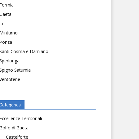
Formia
Gaeta
Itri
Minturno
Ponza
Santi Cosma e Damiano
Sperlonga
Spigno Saturnia
Ventotene
Categories
Eccellenze Territoriali
Golfo di Gaeta
Castelforte