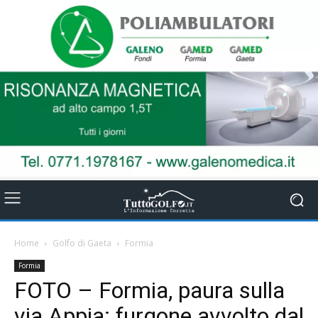
Home
Golfo di Gaeta
Formia
Formia
FOTO – Formia, paura sulla
via Appia: furgone avvolto dal