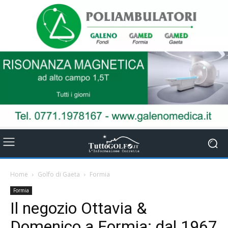
Home
Golfo di Gaeta
Formia
Formia
Il negozio Ottavia &
Domenico a Formia: dal 1967