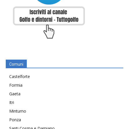
Comuni
Castelforte
Formia
Gaeta
Itri
Minturno
Ponza
Santi Cosma e Damiano