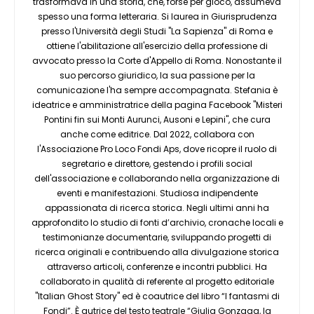
trasformava in una storia, che, forse per gioco, assumeva
spesso una forma letteraria. Si laurea in Giurisprudenza
presso l'Università degli Studi "La Sapienza" di Roma e
ottiene l'abilitazione all'esercizio della professione di
avvocato presso la Corte d'Appello di Roma. Nonostante il
suo percorso giuridico, la sua passione per la
comunicazione l'ha sempre accompagnata. Stefania è
ideatrice e amministratrice della pagina Facebook "Misteri
Pontini fin sui Monti Aurunci, Ausoni e Lepini", che cura
anche come editrice. Dal 2022, collabora con
l'Associazione Pro Loco Fondi Aps, dove ricopre il ruolo di
segretario e direttore, gestendo i profili social
dell'associazione e collaborando nella organizzazione di
eventi e manifestazioni. Studiosa indipendente
appassionata di ricerca storica. Negli ultimi anni ha
approfondito lo studio di fonti d’archivio, cronache locali e
testimonianze documentarie, sviluppando progetti di
ricerca originali e contribuendo alla divulgazione storica
attraverso articoli, conferenze e incontri pubblici. Ha
collaborato in qualità di referente al progetto editoriale
"Italian Ghost Story" ed è coautrice del libro “I fantasmi di
Fondi”. È autrice del testo teatrale “Giulia Gonzaga, la