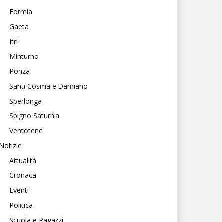
Formia
Gaeta
Itri
Minturno
Ponza
Santi Cosma e Damiano
Sperlonga
Spigno Saturnia
Ventotene
Notizie
Attualità
Cronaca
Eventi
Politica
Scuola e Ragazzi