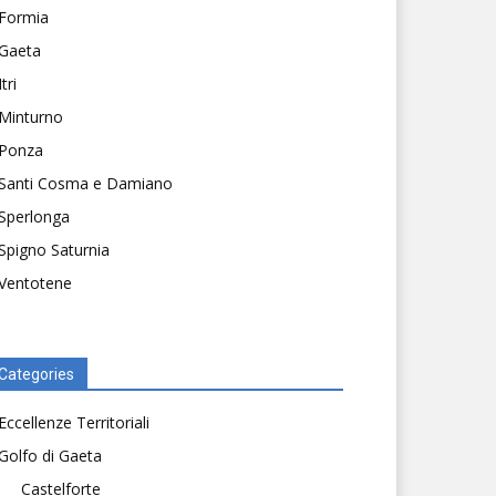
Formia
Gaeta
Itri
Minturno
Ponza
Santi Cosma e Damiano
Sperlonga
Spigno Saturnia
Ventotene
Categories
Eccellenze Territoriali
Golfo di Gaeta
Castelforte