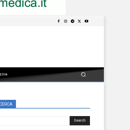
zine
CERCA