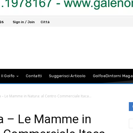
026
Sign in / Join
Città
 Il Golfo
Contatti
Suggerisci Articolo
GolfoeDintorni Maga
 – Le Mamme in Natura: al Centro Commerciale Itaca...
a – Le Mamme in