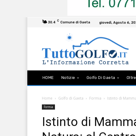
C
30.4
Comune di Gaeta
giovedì, Agosto 6, 2
HOME
Notizie
Golfo Di Gaeta
Oltre
Home
Golfo di Gaeta
Formia
Istinto di Mamma
Formia
Istinto di Mamm