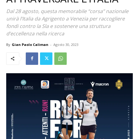
Dal 28 agosto, questa memorabile “corsa” nazionale
unirà l’Italia da Agrigento a Venezia per raccogliere
fondi contro la Sla e sostenere una struttura
d’eccellenza nella ricerca
By
Gian Paolo Caliman
-
Agosto 30, 2023