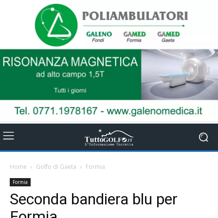
Home
Golfo di Gaeta
Formia
Formia
Seconda bandiera blu per
Formia