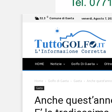
C
32.3
Comune di Gaeta
venerdì, Agosto 7, 2
HOME
Notizie
Golfo Di Gaeta
Oltre
Home
Golfo di Gaeta
Gaeta
Anche quest’anno 
Gaeta
Anche quest’anno