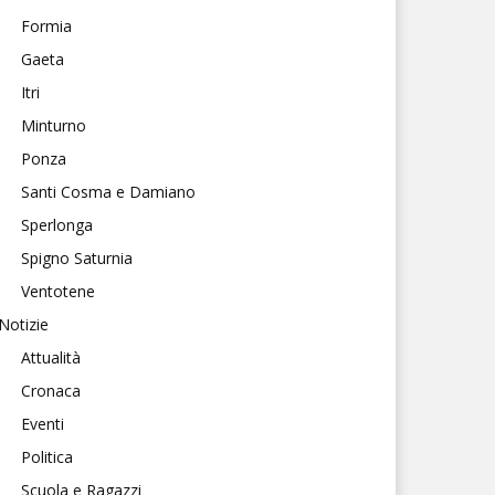
Formia
Gaeta
Itri
Minturno
Ponza
Santi Cosma e Damiano
Sperlonga
Spigno Saturnia
Ventotene
Notizie
Attualità
Cronaca
Eventi
Politica
Scuola e Ragazzi