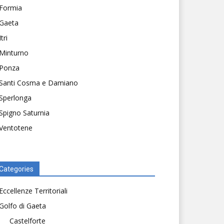
Formia
Gaeta
Itri
Minturno
Ponza
Santi Cosma e Damiano
Sperlonga
Spigno Saturnia
Ventotene
Categories
Eccellenze Territoriali
Golfo di Gaeta
Castelforte