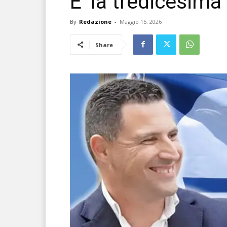
E’ la tredicesima
By
Redazione
-
Maggio 15, 2026
Share