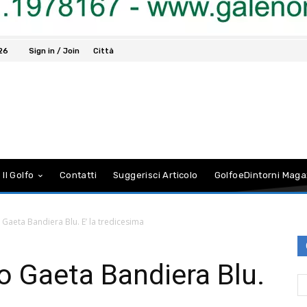
026
Sign in / Join
Città
 Il Golfo
Contatti
Suggerisci Articolo
GolfoeDintorni Maga
Gaeta Bandiera Blu. E’ la tredicesima
 Gaeta Bandiera Blu.