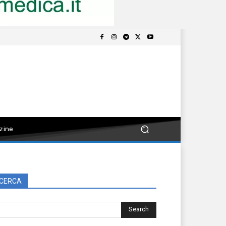
zine
CERCA