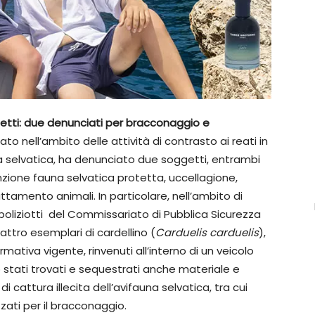
tetti: due denunciati per bracconaggio e
tato nell’ambito delle attività di contrasto ai reati in
na selvatica, ha denunciato due soggetti, entrambi
enzione fauna selvatica protetta, uccellagione,
rattamento animali. In particolare, nell’ambito di
, i poliziotti del Commissariato di Pubblica Sicurezza
ttro esemplari di cardellino (
Carduelis carduelis
),
ativa vigente, rinvenuti all’interno di un veicolo
o stati trovati e sequestrati anche materiale e
di cattura illecita dell’avifauna selvatica, tra cui
lizzati per il bracconaggio.