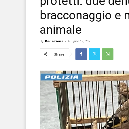
protetti: due den
bracconaggio e 
animale
By
Redazione
-
Giugno 19, 2026
Share