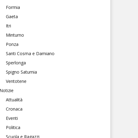
Formia
Gaeta
Itri
Minturno
Ponza
Santi Cosma e Damiano
Sperlonga
Spigno Saturnia
Ventotene
Notizie
Attualità
Cronaca
Eventi
Politica
Scuola e Ragazzi