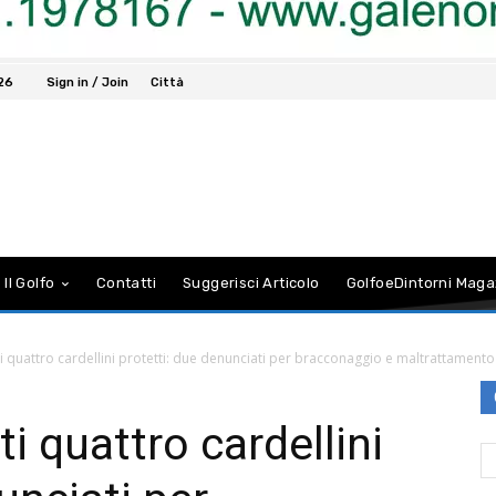
026
Sign in / Join
Città
 Il Golfo
Contatti
Suggerisci Articolo
GolfoeDintorni Maga
i quattro cardellini protetti: due denunciati per bracconaggio e maltrattament
i quattro cardellini