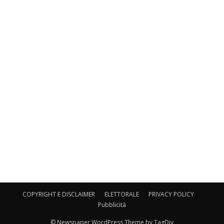
COPYRIGHT E DISCLAIMER
ELETTORALE
PRIVACY POLICY
Pubblicità
© Newspaper WordPress Theme by TagDiv