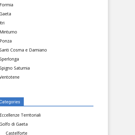
Formia
Gaeta
Itri
Minturno
Ponza
Santi Cosma e Damiano
Sperlonga
Spigno Saturnia
Ventotene
Categories
Eccellenze Territoriali
Golfo di Gaeta
Castelforte