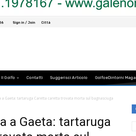
026
Sign in / Join
Città
 Il Golfo
Contatti
Suggerisci Articolo
GolfoeDintorni Maga
a Gaeta: tartaruga Caretta caretta trovata morta sul bagnasciuga
 a Gaeta: tartaruga