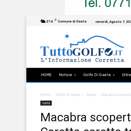
C
27.6
Comune di Gaeta
venerdì, Agosto 7, 2
HOME
Notizie
Golfo Di Gaeta
Oltre
Home
Golfo di Gaeta
Gaeta
Macabra scoperta 
Gaeta
Macabra scoperta