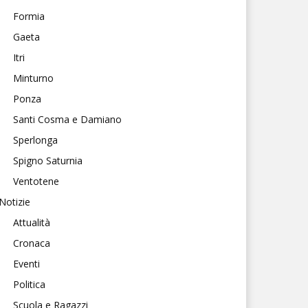
Formia
Gaeta
Itri
Minturno
Ponza
Santi Cosma e Damiano
Sperlonga
Spigno Saturnia
Ventotene
Notizie
Attualità
Cronaca
Eventi
Politica
Scuola e Ragazzi