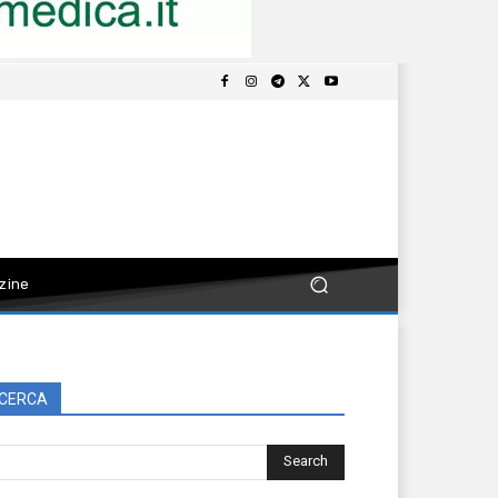
zine
CERCA