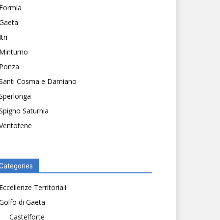
Formia
Gaeta
Itri
Minturno
Ponza
Santi Cosma e Damiano
Sperlonga
Spigno Saturnia
Ventotene
Categories
Eccellenze Territoriali
Golfo di Gaeta
Castelforte