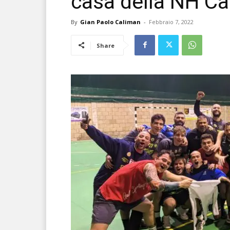
casa della NH C
By
Gian Paolo Caliman
-
Febbraio 7, 2022
Share