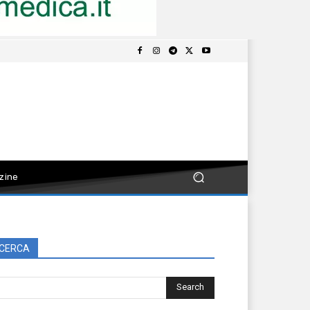
zine
CERCA