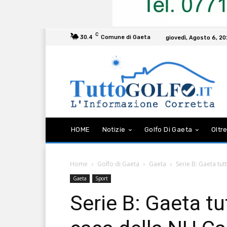
C
30.4
Comune di Gaeta
giovedì, Agosto 6, 2
HOME
Notizie
Golfo Di Gaeta
Oltre
Home
Golfo di Gaeta
Gaeta
Serie B: Gaeta tu
Gaeta
Sport
Serie B: Gaeta tu