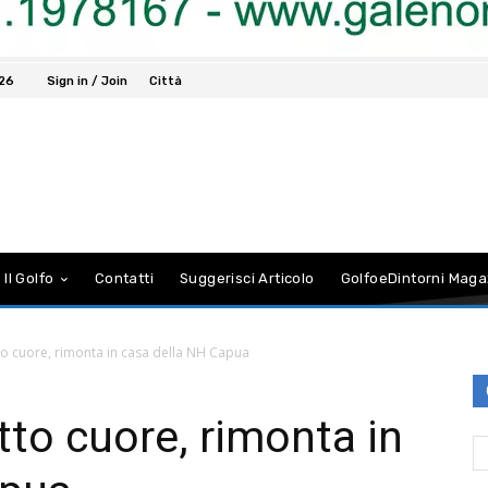
026
Sign in / Join
Città
 Il Golfo
Contatti
Suggerisci Articolo
GolfoeDintorni Maga
tto cuore, rimonta in casa della NH Capua
tto cuore, rimonta in