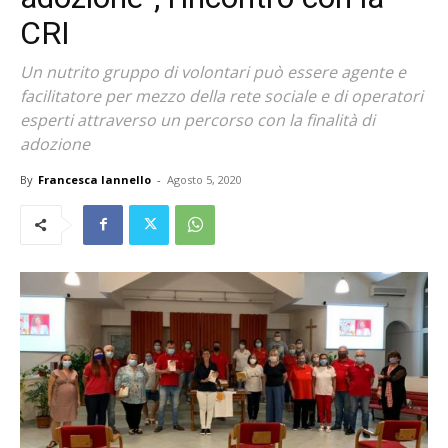
CRI
Un nutrito gruppo di volontari può essere agente e
facilitatore per mezzo della rete sociale e di operatori
esperti attraverso un percorso con la finalità di
adozione
By
Francesca Iannello
-
Agosto 5, 2020