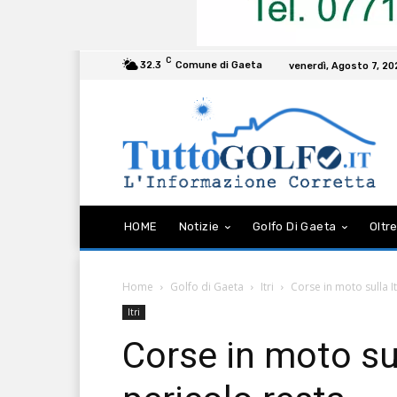
C
32.3
Comune di Gaeta
venerdì, Agosto 7, 2
HOME
Notizie
Golfo Di Gaeta
Oltre
Home
Golfo di Gaeta
Itri
Corse in moto sulla It
Itri
Corse in moto sull