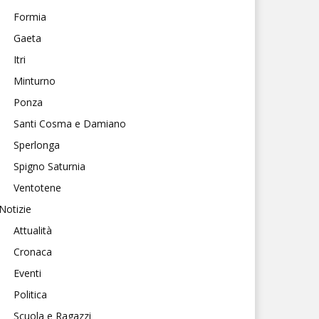
Formia
Gaeta
Itri
Minturno
Ponza
Santi Cosma e Damiano
Sperlonga
Spigno Saturnia
Ventotene
Notizie
Attualità
Cronaca
Eventi
Politica
Scuola e Ragazzi