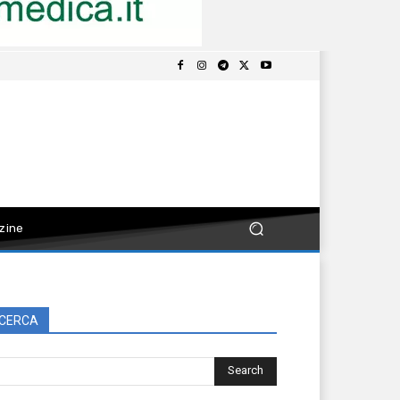
zine
CERCA