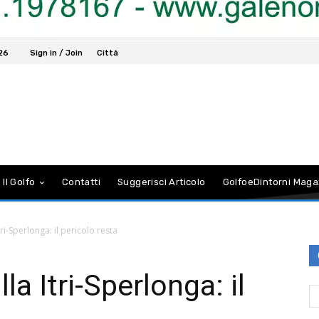
026
Sign in / Join
Città
 Il Golfo
Contatti
Suggerisci Articolo
GolfoeDintorni Maga
ri-Sperlonga: il pericolo resta
a Itri-Sperlonga: il