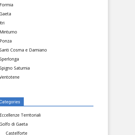
Formia
Gaeta
Itri
Minturno
Ponza
Santi Cosma e Damiano
Sperlonga
Spigno Saturnia
Ventotene
Categories
Eccellenze Territoriali
Golfo di Gaeta
Castelforte