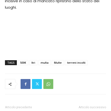
incisive in caso di mancato ripristino dello stato dei
luoghi.
TAGS
500€
Itri
multa
Multe
terreni incolti
Articolo precedente
Articolo successivo