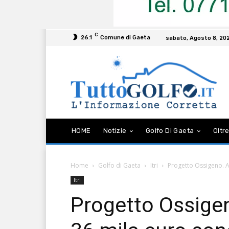
C
26.1
Comune di Gaeta
sabato, Agosto 8, 20
HOME
Notizie
Golfo Di Gaeta
Oltre
Home
Golfo di Gaeta
Itri
Progetto Ossigeno. Ad
Itri
Progetto Ossigeno