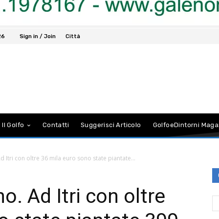
26
Sign in / Join
Città
 Il Golfo
Contatti
Suggerisci Articolo
GolfoeDintorni Maga
 Itri con oltre 36 mila euro sono state piantate...
. Ad Itri con oltre