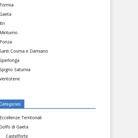
Formia
Gaeta
Itri
Minturno
Ponza
Santi Cosma e Damiano
Sperlonga
Spigno Saturnia
Ventotene
Categories
Eccellenze Territoriali
Golfo di Gaeta
Castelforte