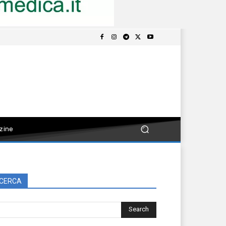
zine
CERCA