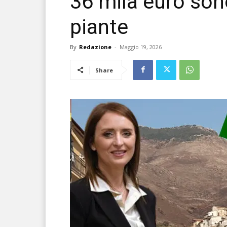
36 mila euro son
piante
By
Redazione
-
Maggio 19, 2026
Share