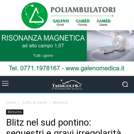
Home
Golfo di Gaeta
Minturno
Minturno
Blitz nel sud pontino:
sequestri e gravi irregolarità