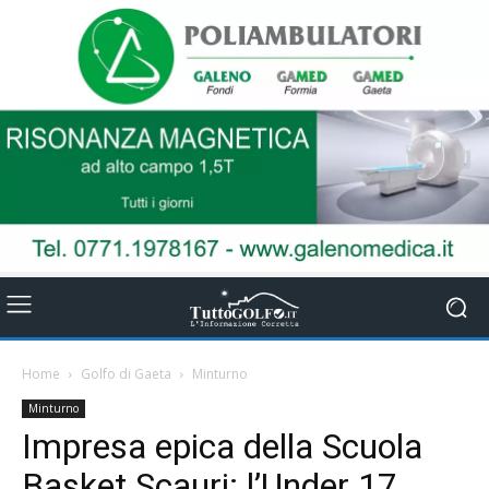
Home
Golfo di Gaeta
Minturno
Minturno
Impresa epica della Scuola
Basket Scauri: l’Under 17