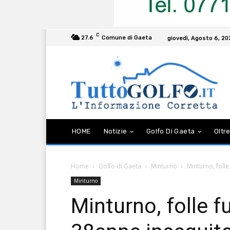
C
27.6
Comune di Gaeta
giovedì, Agosto 6, 2
HOME
Notizie
Golfo Di Gaeta
Oltre
Home
Golfo di Gaeta
Minturno
Minturno, folle
Minturno
Minturno, folle f