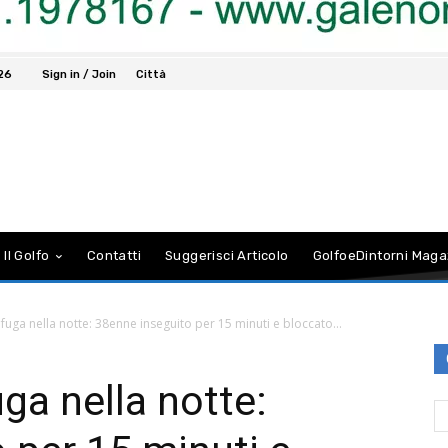
026
Sign in / Join
Città
 Il Golfo
Contatti
Suggerisci Articolo
GolfoeDintorni Maga
 fuga nella notte: 38enne inseguito per 15 minuti e bloccato...
uga nella notte: