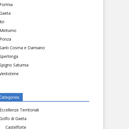
Formia
Gaeta
Itri
Minturno
Ponza
Santi Cosma e Damiano
Sperlonga
Spigno Saturnia
Ventotene
Categories
Eccellenze Territoriali
Golfo di Gaeta
Castelforte