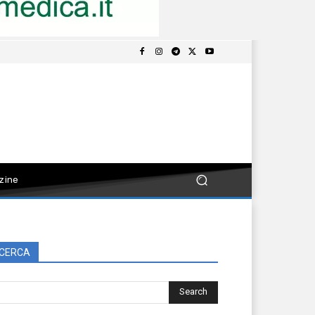
zine
CERCA