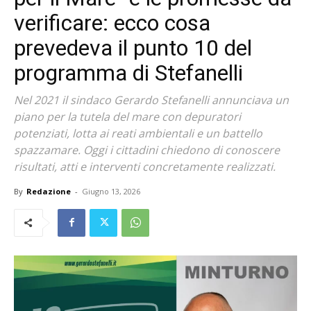
verificare: ecco cosa
prevedeva il punto 10 del
programma di Stefanelli
Nel 2021 il sindaco Gerardo Stefanelli annunciava un
piano per la tutela del mare con depuratori
potenziati, lotta ai reati ambientali e un battello
spazzamare. Oggi i cittadini chiedono di conoscere
risultati, atti e interventi concretamente realizzati.
By
Redazione
-
Giugno 13, 2026