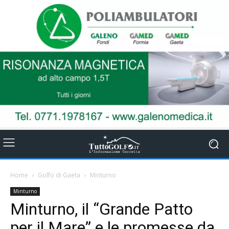
Home
Golfo di Gaeta
Minturno
Minturno
Minturno, il “Grande Patto
per il Mare” e le promesse da