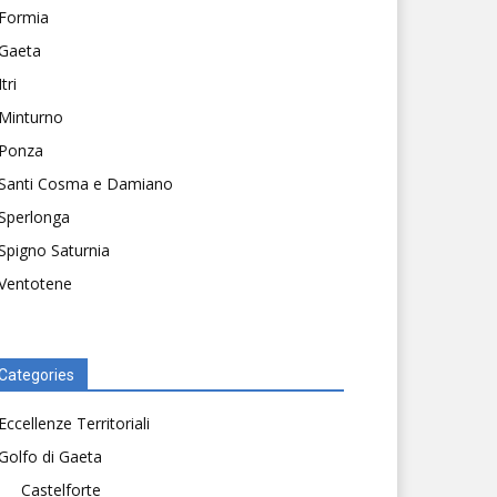
Formia
Gaeta
Itri
Minturno
Ponza
Santi Cosma e Damiano
Sperlonga
Spigno Saturnia
Ventotene
Categories
Eccellenze Territoriali
Golfo di Gaeta
Castelforte