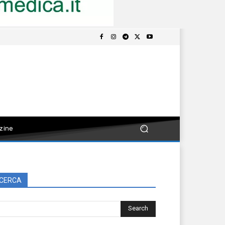
zine
CERCA