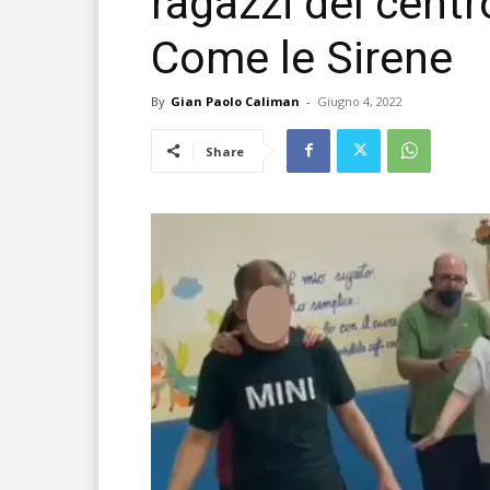
ragazzi del centr
Come le Sirene
By
Gian Paolo Caliman
-
Giugno 4, 2022
Share