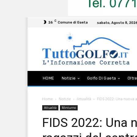
C
26
Comune di Gaeta
sabato, Agosto 8, 202
HOME
Notizie
Golfo Di Gaeta
Oltre
Home
Notizie
Attualità
FIDS 2022: Una nuova av
Attualità
Minturno
FIDS 2022: Una n