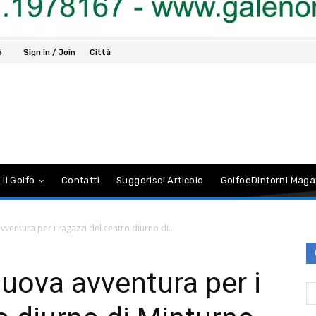
6
Sign in / Join
Città
 Il Golfo
Contatti
Suggerisci Articolo
GolfoeDintorni Maga
ventura per i ragazzi del centro diurno di...
uova avventura per i