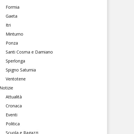
Formia
Gaeta
Itri
Minturno
Ponza
Santi Cosma e Damiano
Sperlonga
Spigno Saturnia
Ventotene
Notizie
Attualità
Cronaca
Eventi
Politica
Scuola e Ragazzi