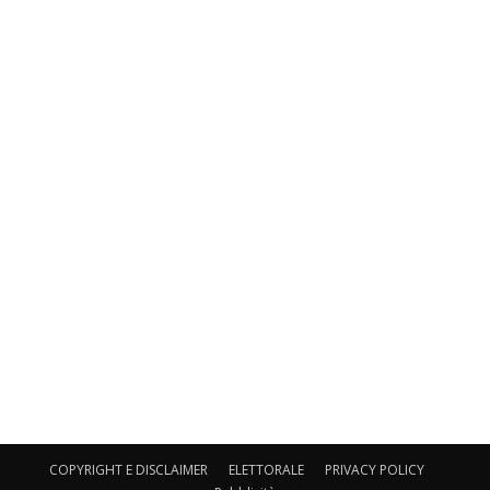
COPYRIGHT E DISCLAIMER
ELETTORALE
PRIVACY POLICY