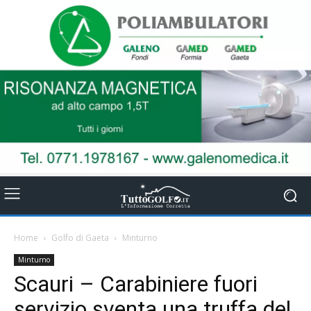
Home
Golfo di Gaeta
Minturno
Minturno
Scauri – Carabiniere fuori
servizio sventa una truffa del