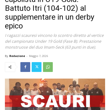
Battuto Itri (104-102) al
supplementare in un derby
epico
I ragazzi scauresi vincono lo scontro diretto al vertice
del campionato Under 19 Gold (Fase B). Prestazione
monstruose del duo Imam-Seck (63 punti in due).
By
Redazione
-
Maggio 7, 2026