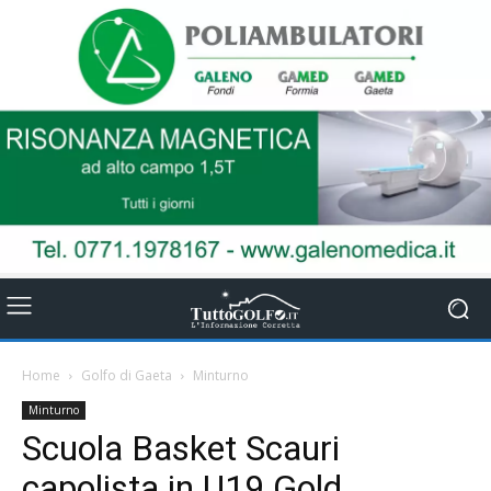
Home
Golfo di Gaeta
Minturno
Minturno
Scuola Basket Scauri
capolista in U19 Gold.