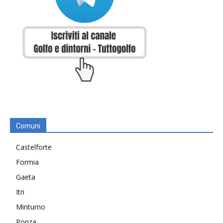
Comuni
Castelforte
Formia
Gaeta
Itri
Minturno
Ponza