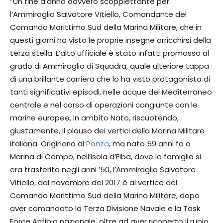
“Un fine d’anno davvero scoppiettante per
l’Ammiraglio Salvatore Vitiello, Comandante del
Comando Marittimo Sud della Marina Militare, che in
questi giorni ha visto le proprie insegne arricchirsi della
terza stella. L’alto ufficiale è stato infatti promosso al
grado di Ammiraglio di Squadra, quale ulteriore tappa
di una brillante carriera che lo ha visto protagonista di
tanti significativi episodi, nelle acque del Mediterraneo
centrale e nel corso di operazioni congiunte con le
marine europee, in ambito Nato, riscuotendo,
giustamente, il plauso dei vertici della Marina Militare
Italiana. Originario di
Ponza
, ma nato 59 anni fa a
Marina di Campo, nell’isola d’Elba, dove la famiglia si
era trasferita negli anni ’50, l’Ammiraglio Salvatore
Vitiello, dal novembre del 2017 è al vertice del
Comando Marittimo Sud della Marina Militare, dopo
aver comandato la Terza Divisione Navale e la Task
Force Anfibia nazionale, oltre ad aver ricoperto il ruolo