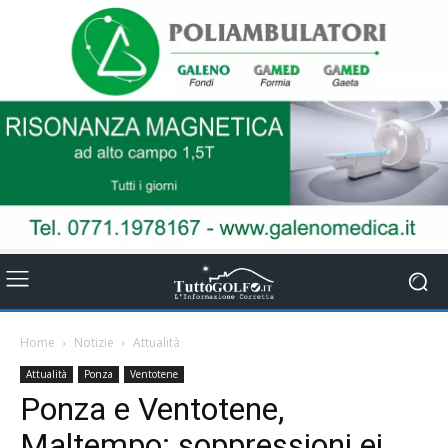
Home
Notizie
Attualità
Attualità
Ponza
Ventotene
Ponza e Ventotene,
Maltempo: soppressioni ei