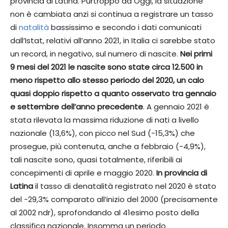
provincia di Latina. Purtroppo ad Oggi, la situazione
non è cambiata anzi si continua a registrare un tasso
di
natalità
bassissimo e secondo i dati comunicati
dall’Istat, relativi all’anno 2021, in Italia ci sarebbe stato
un record, in negativo, sul numero di nascite.
Nei primi
9 mesi del 2021 le nascite sono state circa 12.500 in
meno rispetto allo stesso periodo del 2020, un calo
quasi doppio rispetto a quanto osservato tra gennaio
e settembre dell’anno precedente
. A gennaio 2021 è
stata rilevata la massima riduzione di nati a livello
nazionale (13,6%), con picco nel Sud (-15,3%) che
prosegue, più contenuta, anche a febbraio (-4,9%),
tali nascite sono, quasi totalmente, riferibili ai
concepimenti di aprile e maggio 2020.
In provincia di
Latina
il tasso di denatalità registrato nel 2020 è stato
del -29,3% comparato all’inizio del 2000 (precisamente
al 2002 ndr), sprofondando al 41esimo posto della
classifica nazionale. Insomma un periodo