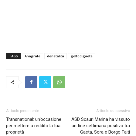
TAGS
Anagrafe
denatalità
golfodigaeta
Articolo precedente
Articolo successivo
Transnational: un’occasione
ASD Scauri Marina ha vissuto
per mettere a reddito la tua
un fine settimana positivo tra
proprietà
Gaeta, Sora e Borgo Faiti