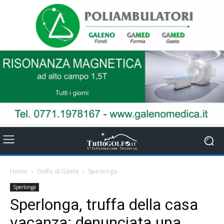
Home
Golfo di Gaeta
Sperlonga
Sperlonga
Sperlonga, truffa della casa
vacanza: denunciata una