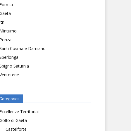
Formia
Gaeta
Itri
Minturno
Ponza
Santi Cosma e Damiano
Sperlonga
Spigno Saturnia
Ventotene
Categories
Eccellenze Territoriali
Golfo di Gaeta
Castelforte