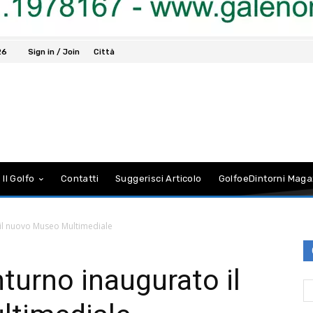
26
Sign in / Join
Città
 Il Golfo
Contatti
Suggerisci Articolo
GolfoeDintorni Maga
 il nuovo Museo Multimediale
nturno inaugurato il