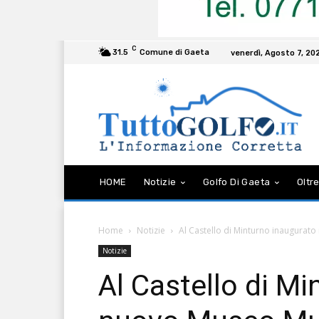
C
31.5
Comune di Gaeta
venerdì, Agosto 7, 20
HOME
Notizie
Golfo Di Gaeta
Oltre
Home
Notizie
Al Castello di Minturno inaugurato
Notizie
Al Castello di Mi