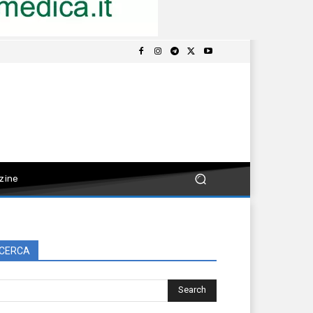
zine
CERCA