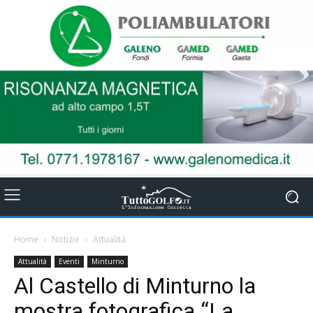
Home
Notizie
Attualità
Attualità
Eventi
Minturno
Al Castello di Minturno la
mostra fotografica “La