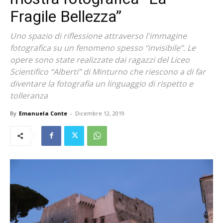
Fragile Bellezza”
Uno spazio di riflessione attraverso l'immagine
fotografica su un fenomeno spesso “invisibile”. Le
opere sono state realizzate dai ragazzi del Liceo
Scientifico “Alberti” di Minturno che riescono a di far
diventare la fotografia un linguaggio di rispetto e
tolleranza
By
Emanuela Conte
-
Dicembre 12, 2019