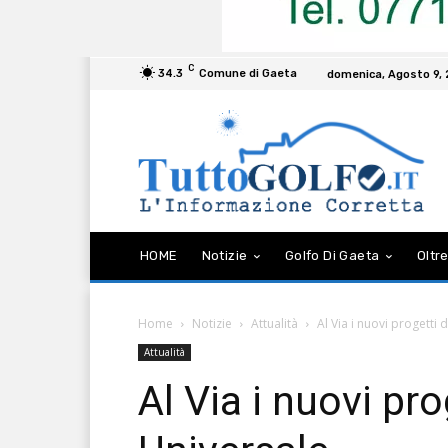
C
34.3
Comune di Gaeta
domenica, Agosto 9,
HOME
Notizie
Golfo Di Gaeta
Oltre
Home
Notizie
Attualità
Al Via i nuovi progetti d
Attualità
Al Via i nuovi pro