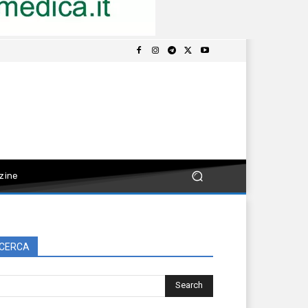
zine
CERCA