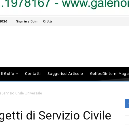
 2026
Sign in / Join
Città
 Il Golfo
Contatti
Suggerisci Articolo
GolfoeDintorni Maga
i Servizio Civile Universale
getti di Servizio Civile