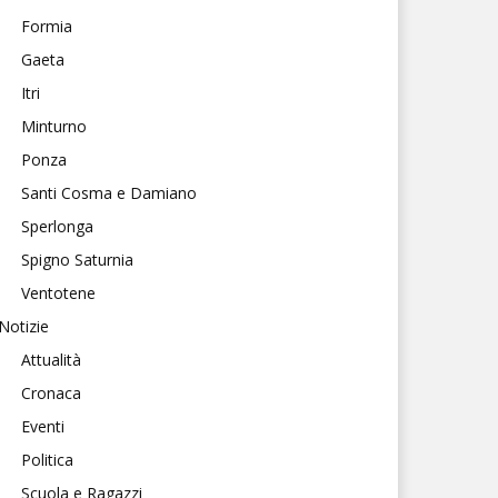
Formia
Gaeta
Itri
Minturno
Ponza
Santi Cosma e Damiano
Sperlonga
Spigno Saturnia
Ventotene
Notizie
Attualità
Cronaca
Eventi
Politica
Scuola e Ragazzi