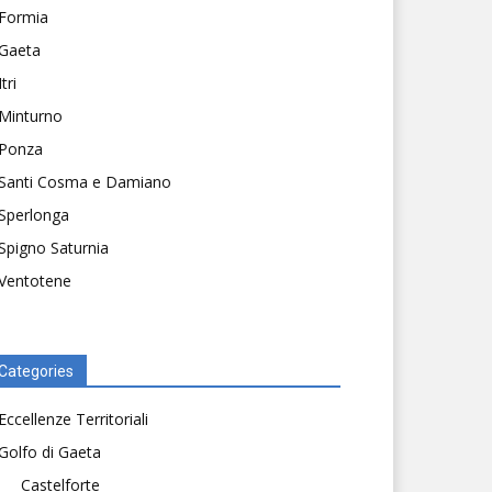
Formia
Gaeta
Itri
Minturno
Ponza
Santi Cosma e Damiano
Sperlonga
Spigno Saturnia
Ventotene
Categories
Eccellenze Territoriali
Golfo di Gaeta
Castelforte