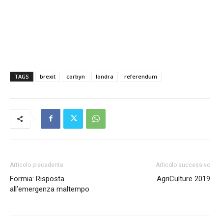
TAGS
brexit
corbyn
londra
referendum
Articolo precedente
Articolo successivo
Formia: Risposta
AgriCulture 2019
all’emergenza maltempo