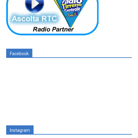
Facebook
Instagram