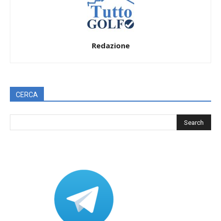
Redazione
CERCA