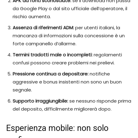
APK da fonti sconosciute:
se il download non passa
da Google Play o dal sito ufficiale dell’operatore, il
rischio aumenta.
Assenza di riferimenti ADM:
per utenti italiani, la
mancanza di informazioni sulla concessione è un
forte campanello d’allarme.
Termini tradotti male o incompleti:
regolamenti
confusi possono creare problemi nei prelievi.
Pressione continua a depositare:
notifiche
aggressive e bonus insistenti non sono un buon
segnale.
Supporto irraggiungibile:
se nessuno risponde prima
del deposito, difficilmente migliorerà dopo.
Esperienza mobile: non solo