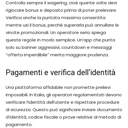
Controlla sempre il wagering, cioè quante volte devi
rigiocare bonus e deposito prima di poter prelevare.
Verifica anche la puntata massima consentita
mentre usi il bonus, perché superarla può annullare le
vincite promozionali. Un operatore serio spiega
queste regole in modo semplice. Un’app che punta
solo su banner aggressivi, countdown e messaggi
“offerta imperdibile” merita maggiore prudenza.
Pagamenti e verifica dell’identità
Una piattaforma affidabile non promette prelievi
impossibili. In Italia, gli operatori regolamentati devono
verificare l’identità dell’utente e rispettare procedure
di sicurezza. Questo può significare inviare documento
d’identità, codice fiscale o prove relative al metodo di
pagamento.