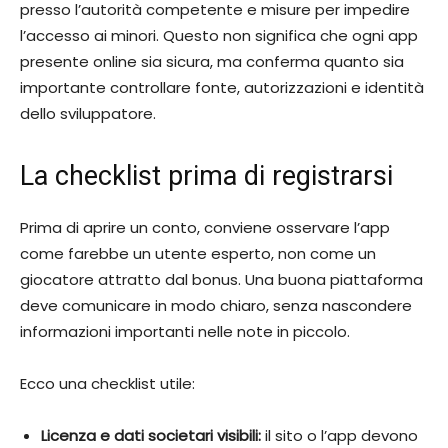
presso l’autorità competente e misure per impedire
l’accesso ai minori. Questo non significa che ogni app
presente online sia sicura, ma conferma quanto sia
importante controllare fonte, autorizzazioni e identità
dello sviluppatore.
La checklist prima di registrarsi
Prima di aprire un conto, conviene osservare l’app
come farebbe un utente esperto, non come un
giocatore attratto dal bonus. Una buona piattaforma
deve comunicare in modo chiaro, senza nascondere
informazioni importanti nelle note in piccolo.
Ecco una checklist utile:
Licenza e dati societari visibili:
il sito o l’app devono