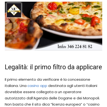
Legalità: il primo filtro da applicare
Il primo elemento da verificare è la concessione
italiana. Una
casino app
destinata agli utenti italiani
dovrebbe essere collegata a un operatore
autorizzato dall’Agenzia delle Dogane e dei Monopoli.
Non basta che il sito dica “licenza europea” o “casino