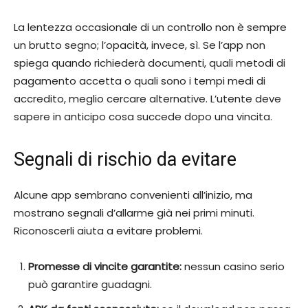
La lentezza occasionale di un controllo non è sempre
un brutto segno; l’opacità, invece, sì. Se l’app non
spiega quando richiederà documenti, quali metodi di
pagamento accetta o quali sono i tempi medi di
accredito, meglio cercare alternative. L’utente deve
sapere in anticipo cosa succede dopo una vincita.
Segnali di rischio da evitare
Alcune app sembrano convenienti all’inizio, ma
mostrano segnali d’allarme già nei primi minuti.
Riconoscerli aiuta a evitare problemi.
Promesse di vincite garantite:
nessun casino serio
può garantire guadagni.