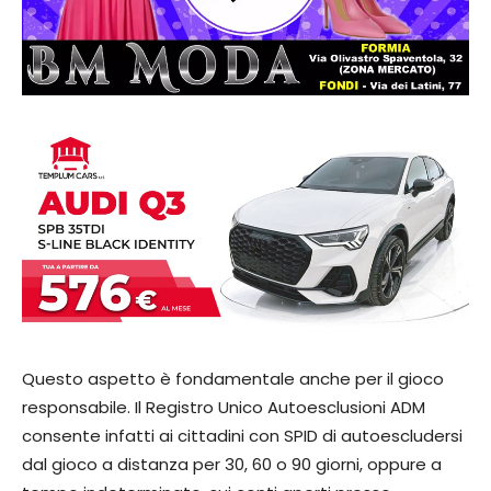
Questo aspetto è fondamentale anche per il gioco
responsabile. Il Registro Unico Autoesclusioni ADM
consente infatti ai cittadini con SPID di autoescludersi
dal gioco a distanza per 30, 60 o 90 giorni, oppure a