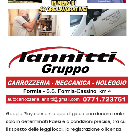
Google Play consente app di gioco con denaro reale
solo in determinati Paesi e a condizioni precise, tra cui
il rispetto delle leggi locali, la registrazione o licenza