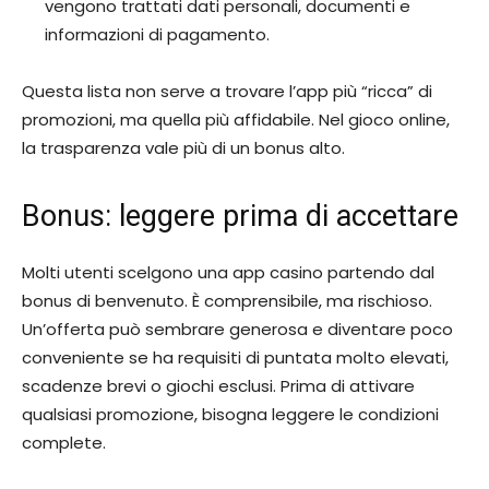
vengono trattati dati personali, documenti e
informazioni di pagamento.
Questa lista non serve a trovare l’app più “ricca” di
promozioni, ma quella più affidabile. Nel gioco online,
la trasparenza vale più di un bonus alto.
Bonus: leggere prima di accettare
Molti utenti scelgono una app casino partendo dal
bonus di benvenuto. È comprensibile, ma rischioso.
Un’offerta può sembrare generosa e diventare poco
conveniente se ha requisiti di puntata molto elevati,
scadenze brevi o giochi esclusi. Prima di attivare
qualsiasi promozione, bisogna leggere le condizioni
complete.