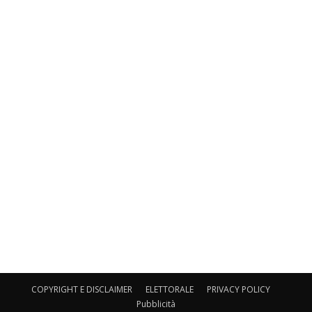
COPYRIGHT E DISCLAIMER
ELETTORALE
PRIVACY POLICY
Pubblicità