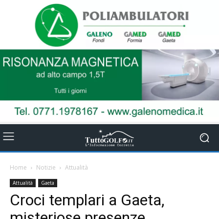
Home
Notizie
Attualità
Attualità
Gaeta
Croci templari a Gaeta,
misteriose presenze