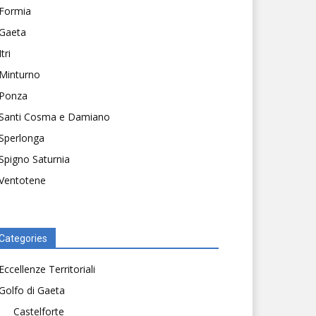
Formia
Gaeta
Itri
Minturno
Ponza
Santi Cosma e Damiano
Sperlonga
Spigno Saturnia
Ventotene
Categories
Eccellenze Territoriali
Golfo di Gaeta
Castelforte