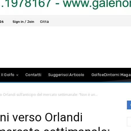
026
Sign in / Join
Città
 Il Golfo
Contatti
Suggerisci Articolo
GolfoeDintorni Maga
o Orlandi sull’anticipo del mercato settimanale: “Non è un...
ni verso Orlandi