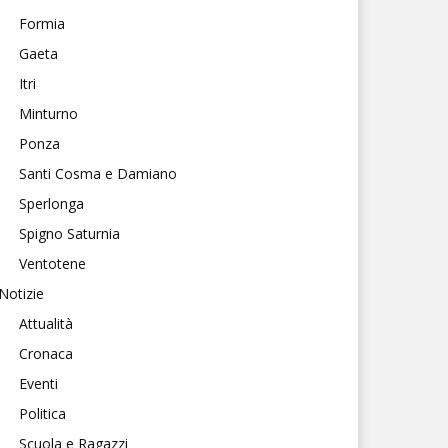
Formia
Gaeta
Itri
Minturno
Ponza
Santi Cosma e Damiano
Sperlonga
Spigno Saturnia
Ventotene
Notizie
Attualità
Cronaca
Eventi
Politica
Scuola e Ragazzi