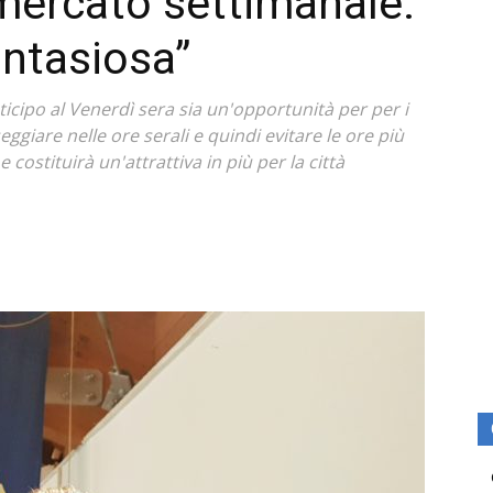
 mercato settimanale:
antasiosa”
ticipo al Venerdì sera sia un'opportunità per per i
ggiare nelle ore serali e quindi evitare le ore più
costituirà un'attrattiva in più per la città