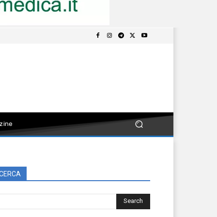
zine
CERCA