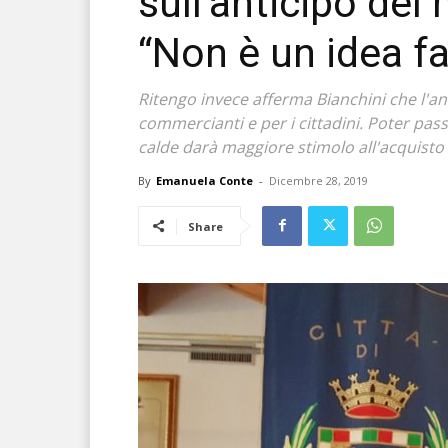
sull’anticipo del
“Non è un idea f
Ritengo invece afferma Bianchini che l'an
commercianti e per i cittadini. Poter passe
calde darà maggiore stimolo all'acquisto e 
By
Emanuela Conte
-
Dicembre 28, 2019
Share