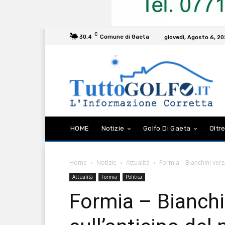
C
30.4
Comune di Gaeta
giovedì, Agosto 6, 2
HOME
Notizie
Golfo Di Gaeta
Oltre
Home
Notizie
Attualità
Formia – Bianchini vers
Attualità
Formia
Politica
Formia – Bianchi