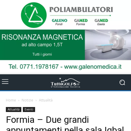
Home
Notizie
Attualità
Attualità
Eventi
Formia – Due grandi
appuntamenti nella sala Iqbal