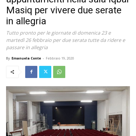
Masiq per vivere due serate
in allegria
Tutto pronto per le giornate di domenica 23 e
martedì 26 febbraio per due serata tutte da ridere e
passare in allegria
By
Emanuela Conte
-
Febbraio 19, 2020