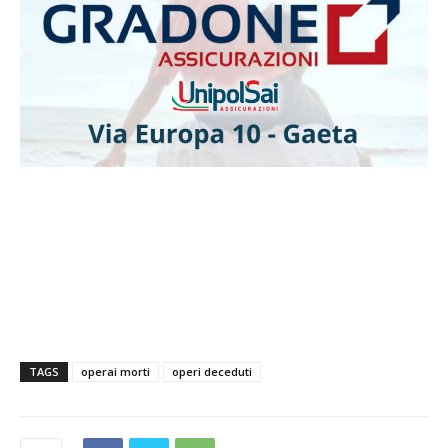
TAGS
operai morti
operi deceduti