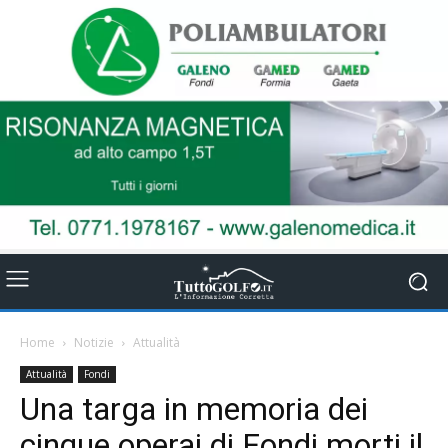
Home
Notizie
Attualità
Attualità
Fondi
Una targa in memoria dei
cinque operai di Fondi morti il