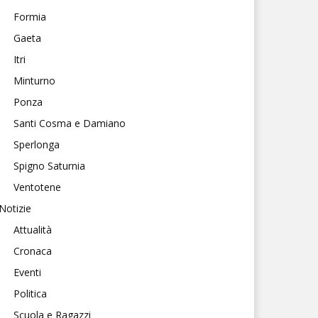
Formia
Gaeta
Itri
Minturno
Ponza
Santi Cosma e Damiano
Sperlonga
Spigno Saturnia
Ventotene
Notizie
Attualità
Cronaca
Eventi
Politica
Scuola e Ragazzi