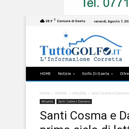
C
28.9
Comune di Gaeta
venerdì, Agosto 7, 2
HOME
Notizie
Golfo Di Gaeta
Oltre
Home
Notizie
Attualità
Santi Cosma e Damiano, i
Attualità
Santi Cosma e Damiano
Santi Cosma e Dam