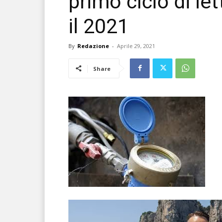
primo ciclo di let
il 2021
By
Redazione
-
Aprile 29, 2021
Share