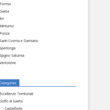
Formia
Gaeta
Itri
Minturno
Ponza
Santi Cosma e Damiano
Sperlonga
Spigno Saturnia
Ventotene
Categories
Eccellenze Territoriali
Golfo di Gaeta
Castelforte