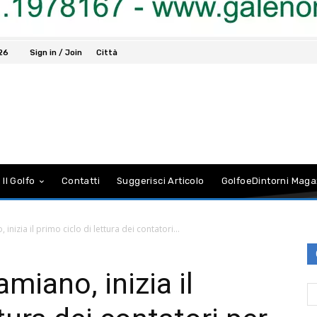
026
Sign in / Join
Città
 Il Golfo
Contatti
Suggerisci Articolo
GolfoeDintorni Maga
nizia il primo ciclo di lettura dei contatori...
iano, inizia il