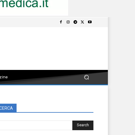
zine
CERCA