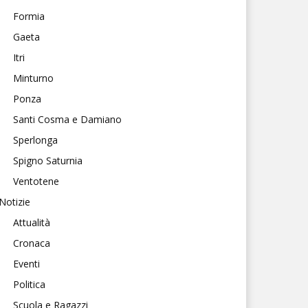
Formia
Gaeta
Itri
Minturno
Ponza
Santi Cosma e Damiano
Sperlonga
Spigno Saturnia
Ventotene
Notizie
Attualità
Cronaca
Eventi
Politica
Scuola e Ragazzi