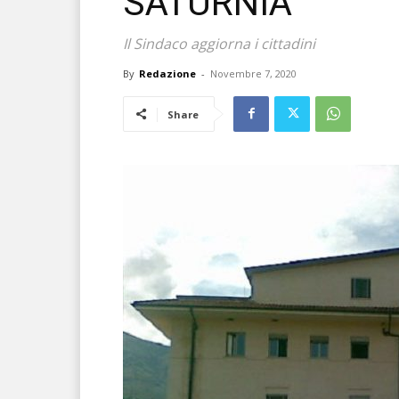
SATURNIA
Il Sindaco aggiorna i cittadini
By
Redazione
-
Novembre 7, 2020
Share