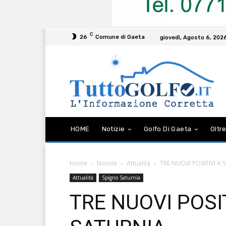
C
26
Comune di Gaeta
giovedì, Agosto 6, 202
HOME
Notizie
Golfo Di Gaeta
Oltre
Home
Notizie
Attualità
TRE NUOVI POSITIVI A
Attualità
Spigno Saturnia
TRE NUOVI POSI