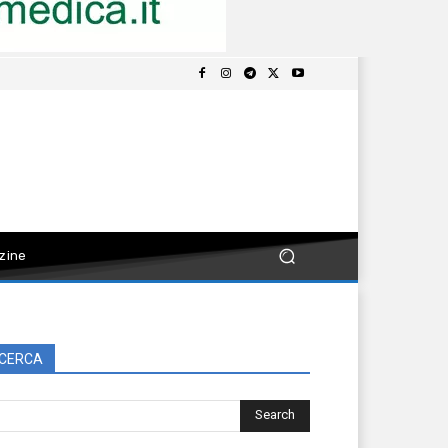
zine
CERCA