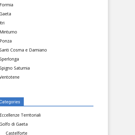
Formia
Gaeta
Itri
Minturno
Ponza
Santi Cosma e Damiano
Sperlonga
Spigno Saturnia
Ventotene
Categories
Eccellenze Territoriali
Golfo di Gaeta
Castelforte