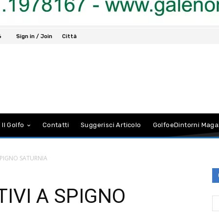
6
Sign in / Join
Città
 Il Golfo
Contatti
Suggerisci Articolo
GolfoeDintorni Maga
 SPIGNO SATURNIA
TIVI A SPIGNO